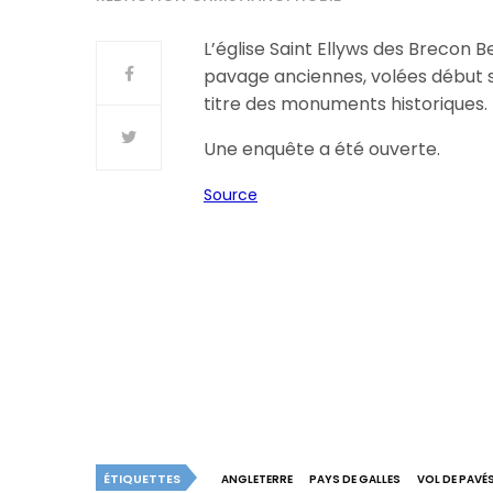
L’église Saint Ellyws des Brecon 
pavage anciennes, volées début se
titre des monuments historiques.
Une enquête a été ouverte.
Source
ÉTIQUETTES
ANGLETERRE
PAYS DE GALLES
VOL DE PAVÉ