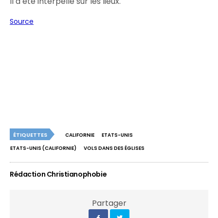
Il a été interpellé sur les lieux.
Source
ÉTIQUETTES
CALIFORNIE
ETATS-UNIS
ETATS-UNIS (CALIFORNIE)
VOLS DANS DES ÉGLISES
Rédaction Christianophobie
Partager