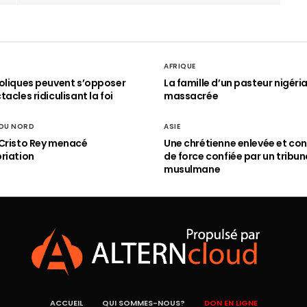
AFRIQUE
oliques peuvent s’opposer
La famille d’un pasteur nigéri
acles ridiculisant la foi
massacrée
 DU NORD
ASIE
Cristo Rey menacé
Une chrétienne enlevée et con
riation
de force confiée par un tribun
musulmane
ACCUEIL
QUI SOMMES-NOUS?
DON EN LIGNE