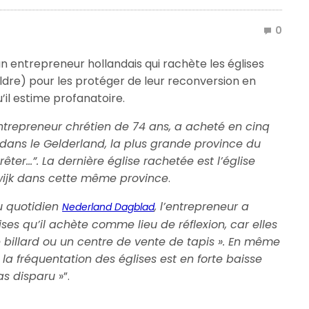
0
’un entrepreneur hollandais qui rachète les églises
dre) pour les protéger de leur reconversion en
l estime profanatoire.
trepreneur chrétien de 74 ans, a acheté en cinq
 dans le Gelderland, la plus grande province du
rrêter…”. La dernière église rachetée est l’église
ijk dans cette même province
.
u quotidien
, l’entrepreneur a
Nederland Dagblad
ises qu’il achète comme lieu de réflexion, car elles
e billard ou un centre de vente de tapis ». En même
la fréquentation des églises est en forte baisse
pas disparu
»”.