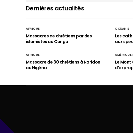
Dernières actualités
AFRIQUE
OCÉANIE
Massacres de chrétiens par des
Les cath
islamistes au Congo
aux spect
AFRIQUE
AMÉRIQUE
Massacre de 30 chrétiens à Naridon
Le Mont 
au Nigéria
d’exprop