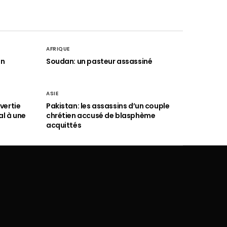
AFRIQUE
an
Soudan: un pasteur assassiné
ASIE
vertie
Pakistan: les assassins d’un couple
al à une
chrétien accusé de blasphème
acquittés