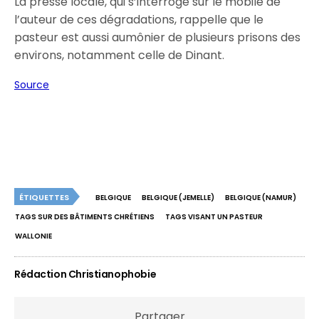
La presse locale, qui s’interroge sur le mobile de
l’auteur de ces dégradations, rappelle que le
pasteur est aussi aumônier de plusieurs prisons des
environs, notamment celle de Dinant.
Source
ÉTIQUETTES
BELGIQUE
BELGIQUE (JEMELLE)
BELGIQUE (NAMUR)
TAGS SUR DES BÂTIMENTS CHRÉTIENS
TAGS VISANT UN PASTEUR
WALLONIE
Rédaction Christianophobie
Partager