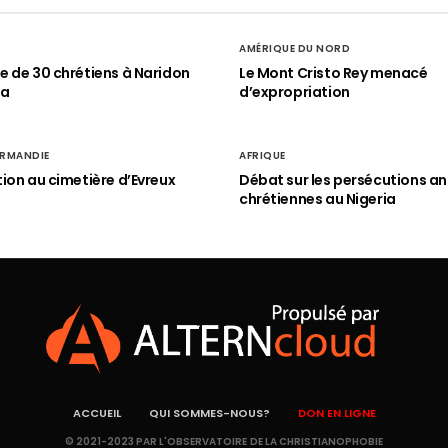
AMÉRIQUE DU NORD
 de 30 chrétiens à Naridon
Le Mont Cristo Rey menacé
ia
d’expropriation
RMANDIE
AFRIQUE
ion au cimetière d’Evreux
Débat sur les persécutions an
chrétiennes au Nigeria
ACCUEIL
QUI SOMMES-NOUS?
DON EN LIGNE
© 2021-2023 PAR L'OBSERVATOIRE DE LA CHRISTIANOPHOBIE