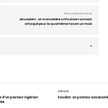
PROCHAIN ARCTICLE
Jerusalem : un monastère orthodoxe roumain
attaqué pour la quatrième fois en un mois
AFRIQUE
le d’un pasteur nigérian
Soudan: un pasteur assassin
rée