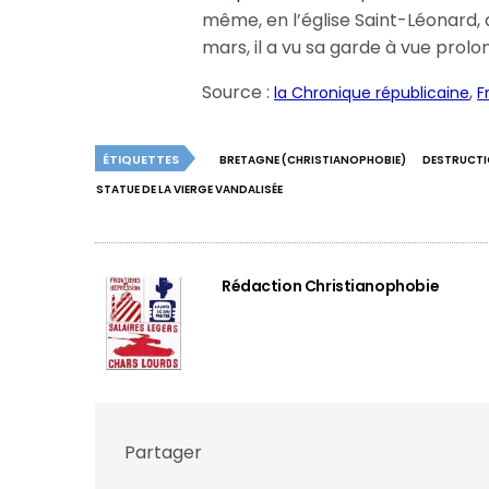
même, en l’église Saint-Léonard, d
mars, il a vu sa garde à vue prolo
Source :
,
la Chronique républicaine
F
ÉTIQUETTES
BRETAGNE (CHRISTIANOPHOBIE)
DESTRUCTI
STATUE DE LA VIERGE VANDALISÉE
Rédaction Christianophobie
Partager