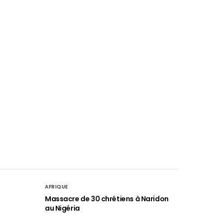
AFRIQUE
é
Massacre de 30 chrétiens à Naridon
au Nigéria