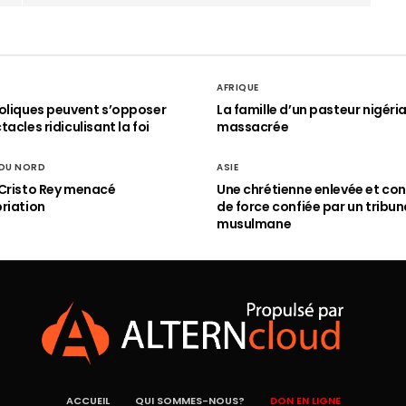
AFRIQUE
oliques peuvent s’opposer
La famille d’un pasteur nigéri
acles ridiculisant la foi
massacrée
 DU NORD
ASIE
Cristo Rey menacé
Une chrétienne enlevée et con
riation
de force confiée par un tribun
musulmane
ACCUEIL
QUI SOMMES-NOUS?
DON EN LIGNE