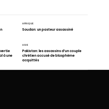
AFRIQUE
an
Soudan: un pasteur assassiné
ASIE
vertie
Pakistan: les assassins d’un couple
al à une
chrétien accusé de blasphème
acquittés