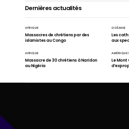
Dernières actualités
AFRIQUE
OCÉANIE
Massacres de chrétiens par des
Les cath
islamistes au Congo
aux spect
AFRIQUE
AMÉRIQUE
Massacre de 30 chrétiens à Naridon
Le Mont 
au Nigéria
d’exprop