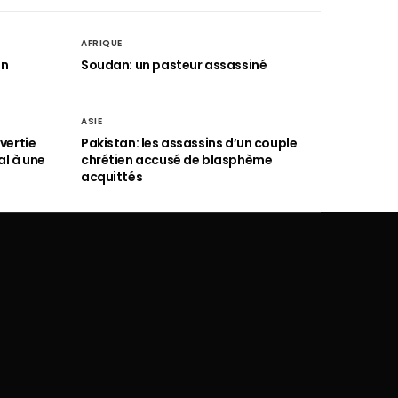
AFRIQUE
an
Soudan: un pasteur assassiné
ASIE
vertie
Pakistan: les assassins d’un couple
al à une
chrétien accusé de blasphème
acquittés