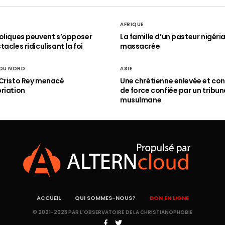
AFRIQUE
oliques peuvent s’opposer
La famille d’un pasteur nigéri
acles ridiculisant la foi
massacrée
 DU NORD
ASIE
Cristo Rey menacé
Une chrétienne enlevée et con
riation
de force confiée par un tribun
musulmane
ACCUEIL
QUI SOMMES-NOUS?
DON EN LIGNE
© 2021-2023 PAR L'OBSERVATOIRE DE LA CHRISTIANOPHOBIE