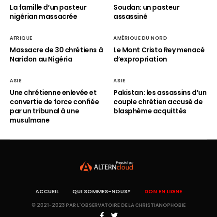
La famille d’un pasteur
Soudan: un pasteur
nigérian massacrée
assassiné
AFRIQUE
AMÉRIQUE DU NORD
Massacre de 30 chrétiens à
Le Mont Cristo Rey menacé
Naridon au Nigéria
d’expropriation
ASIE
ASIE
Une chrétienne enlevée et
Pakistan: les assassins d’un
convertie de force confiée
couple chrétien accusé de
par un tribunal à une
blasphème acquittés
musulmane
ACCUEIL
QUI SOMMES-NOUS?
DON EN LIGNE
© 2021-2023 PAR L'OBSERVATOIRE DE LA CHRISTIANOPHOBIE