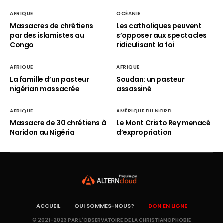
AFRIQUE
OCÉANIE
Massacres de chrétiens
Les catholiques peuvent
par des islamistes au
s’opposer aux spectacles
Congo
ridiculisant la foi
AFRIQUE
AFRIQUE
La famille d’un pasteur
Soudan: un pasteur
nigérian massacrée
assassiné
AFRIQUE
AMÉRIQUE DU NORD
Massacre de 30 chrétiens à
Le Mont Cristo Rey menacé
Naridon au Nigéria
d’expropriation
ACCUEIL
QUI SOMMES-NOUS?
DON EN LIGNE
© 2021-2023 PAR L'OBSERVATOIRE DE LA CHRISTIANOPHOBIE