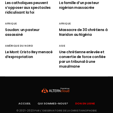
Les catholiques peuvent
La famille d’un pasteur
s’opposer aux spectacles
nigérian massacrée
ridiculisant la foi
AFRIQUE
AFRIQUE
Soudan: un pasteur
Massacre de 30 chrétiens à
assassiné
Naridon au Nigéria
AMÉRIQUE DU NORD
ASIE
Le Mont Cristo Rey menacé
Une chrétienne enlevée et
d’expropriation
convertie de force confiée
par un tribunal à une
musulmane
ACCUEIL
QUI SOMMES-NOUS?
DON EN LIGNE
© 2021-2023 PAR L'OBSERVATOIRE DE LA CHRISTIANOPHOBIE