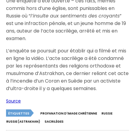
Une enquête a été ouverte – ces faits, mêmes
commis hors d’une église, sont punissables en
Russie où “
l’insulte aux sentiments des croyants
”
est une infraction pénale, et un jeune homme de 19
ans, auteur de l’acte sacrilège, arrêté et mis en
examen.
L’enquête se poursuit pour établir qui a filmé et mis
en ligne la vidéo. L’acte sacrilège a été condamné
par les représentants des religions orthodoxe et
musulmane d’Astrakhan, ce dernier reliant cet acte
à l’incendie d’un Coran en Suède par un activiste
d’ultra-droite il y a quelques semaines.
Source
ÉTIQUETTES
PROFANATION D'IMAGE CHRÉTIENNE
RUSSIE
RUSSIE (ASTRAKHAN)
SACRILÈGES