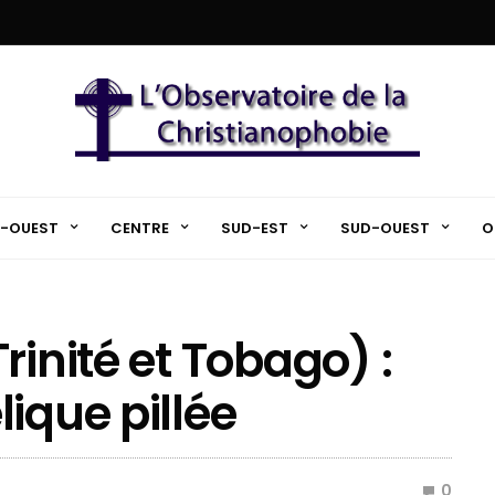
-OUEST
CENTRE
SUD-EST
SUD-OUEST
O
rinité et Tobago) :
ique pillée
0