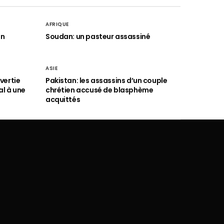
AFRIQUE
an
Soudan: un pasteur assassiné
ASIE
vertie
Pakistan: les assassins d’un couple
al à une
chrétien accusé de blasphème
acquittés