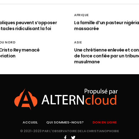
AFRIQUE
oliques peuvent s’opposer
La famille d’un pasteur nigéri
acles ridiculisant la foi
massacrée
 DU NORD
ASIE
Cristo Rey menacé
Une chrétienne enlevée et con
riation
de force confiée par un tribun
musulmane
ACCUEIL
QUI SOMMES-NOUS?
DON EN LIGNE
© 2021-2023 PAR L'OBSERVATOIRE DE LA CHRISTIANOPHOBIE