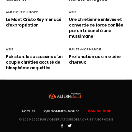
AMÉRIQUE DU NORD
ASIE
Le Mont Cristo Rey menacé
Une chrétienne enlevée et
d’expropriation
convertie de force confiée
par un tribunal à une
musulmane
ASIE
HAUTE-NORMANDIE
Pakistan: les assassins d’un
Profanation au cimetière
couple chrétien accusé de
d’Evreux
blasphème acquittés
ACCUEIL
QUI SOMMES-NOUS?
DON EN LIGNE
© 2021-2023 PAR L'OBSERVATOIRE DE LA CHRISTIANOPHOBIE