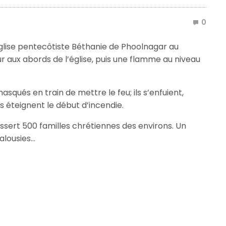
0
’église pentecôtiste Béthanie de Phoolnagar au
ur aux abords de l’église, puis une flamme au niveau
squés en train de mettre le feu; ils s’enfuient,
ns éteignent le début d’incendie.
 dessert 500 familles chrétiennes des environs. Un
jalousies…