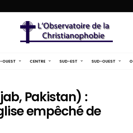
-OUEST
CENTRE
SUD-EST
SUD-OUEST
O
ab, Pakistan) :
église empêché de