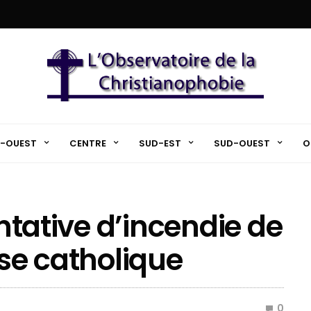
-OUEST
CENTRE
SUD-EST
SUD-OUEST
O
entative d’incendie de
ise catholique
0