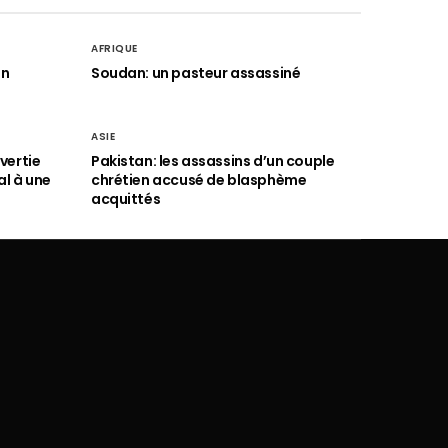
AFRIQUE
an
Soudan: un pasteur assassiné
ASIE
vertie
Pakistan: les assassins d’un couple
al à une
chrétien accusé de blasphème
acquittés