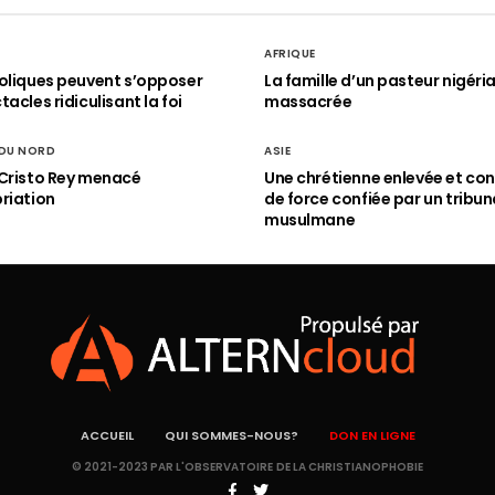
AFRIQUE
oliques peuvent s’opposer
La famille d’un pasteur nigéri
acles ridiculisant la foi
massacrée
 DU NORD
ASIE
Cristo Rey menacé
Une chrétienne enlevée et con
riation
de force confiée par un tribun
musulmane
ACCUEIL
QUI SOMMES-NOUS?
DON EN LIGNE
© 2021-2023 PAR L'OBSERVATOIRE DE LA CHRISTIANOPHOBIE