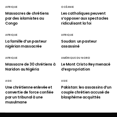
AFRIQUE
OCÉANIE
Massacres de chrétiens
Les catholiques peuvent
par des islamistes au
s’opposer aux spectacles
Congo
ridiculisant la foi
AFRIQUE
AFRIQUE
La famille d’un pasteur
Soudan: un pasteur
nigérian massacrée
assassiné
AFRIQUE
AMÉRIQUE DU NORD
Massacre de 30 chrétiens à
Le Mont Cristo Rey menacé
Naridon au Nigéria
d’expropriation
ASIE
ASIE
Une chrétienne enlevée et
Pakistan: les assassins d’un
convertie de force confiée
couple chrétien accusé de
par un tribunal à une
blasphème acquittés
musulmane