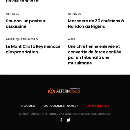
ridiculisant la foi
AFRIQUE
AFRIQUE
Soudan: un pasteur
Massacre de 30 chrétiens à
assassiné
Naridon au Nigéria
AMÉRIQUE DU NORD
ASIE
Le Mont Cristo Rey menacé
Une chrétienne enlevée et
d’expropriation
convertie de force confiée
par un tribunal à une
musulmane
ACCUEIL
QUI SOMMES-NOUS?
DON EN LIGNE
© 2021-2023 PAR L'OBSERVATOIRE DE LA CHRISTIANOPHOBIE