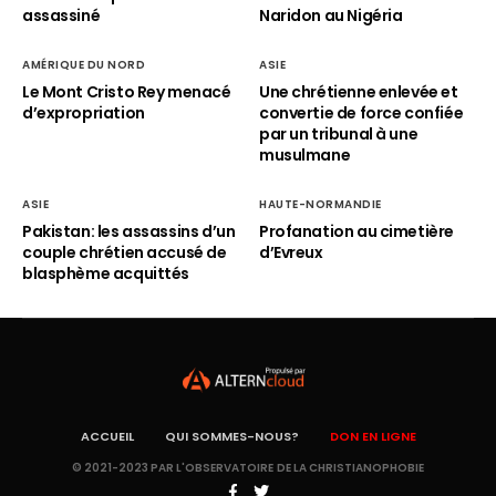
assassiné
Naridon au Nigéria
AMÉRIQUE DU NORD
ASIE
Le Mont Cristo Rey menacé
Une chrétienne enlevée et
d’expropriation
convertie de force confiée
par un tribunal à une
musulmane
ASIE
HAUTE-NORMANDIE
Pakistan: les assassins d’un
Profanation au cimetière
couple chrétien accusé de
d’Evreux
blasphème acquittés
ACCUEIL
QUI SOMMES-NOUS?
DON EN LIGNE
© 2021-2023 PAR L'OBSERVATOIRE DE LA CHRISTIANOPHOBIE