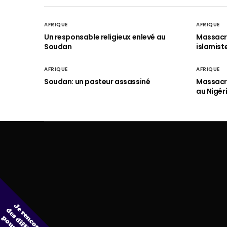
AFRIQUE
AFRIQUE
Un responsable religieux enlevé au
Massacre
Soudan
islamist
AFRIQUE
AFRIQUE
Soudan: un pasteur assassiné
Massacre
au Nigér