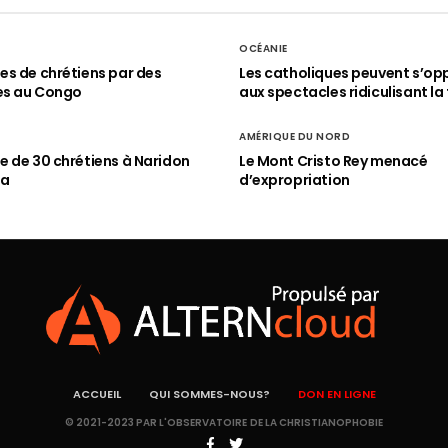
OCÉANIE
s de chrétiens par des
Les catholiques peuvent s’op
es au Congo
aux spectacles ridiculisant la 
AMÉRIQUE DU NORD
 de 30 chrétiens à Naridon
Le Mont Cristo Rey menacé
ia
d’expropriation
ACCUEIL
QUI SOMMES-NOUS?
DON EN LIGNE
© 2021-2023 PAR L'OBSERVATOIRE DE LA CHRISTIANOPHOBIE