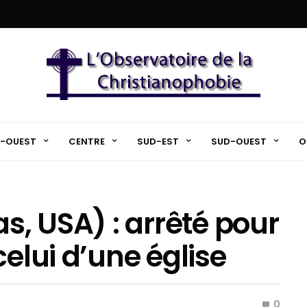
-OUEST
CENTRE
SUD-EST
SUD-OUEST
O
as, USA) : arrêté pour
celui d’une église
0