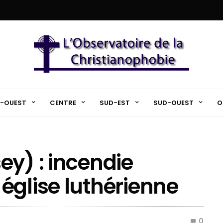
-OUEST
CENTRE
SUD-EST
SUD-OUEST
O
ey) : incendie
église luthérienne
0