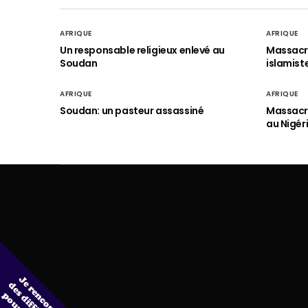
AFRIQUE
AFRIQUE
Un responsable religieux enlevé au
Massacre
Soudan
islamist
AFRIQUE
AFRIQUE
Soudan: un pasteur assassiné
Massacre
au Nigér