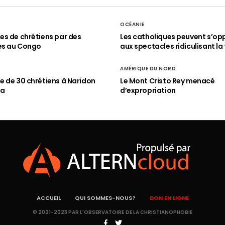
OCÉANIE
s de chrétiens par des
Les catholiques peuvent s’op
es au Congo
aux spectacles ridiculisant la 
AMÉRIQUE DU NORD
 de 30 chrétiens à Naridon
Le Mont Cristo Rey menacé
ia
d’expropriation
ACCUEIL
QUI SOMMES-NOUS?
DON EN LIGNE
© 2021-2023 PAR L'OBSERVATOIRE DE LA CHRISTIANOPHOBIE