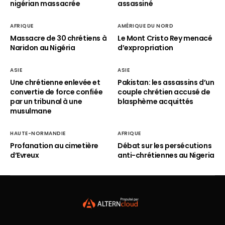
nigérian massacrée
assassiné
AFRIQUE
AMÉRIQUE DU NORD
Massacre de 30 chrétiens à
Le Mont Cristo Rey menacé
Naridon au Nigéria
d’expropriation
ASIE
ASIE
Une chrétienne enlevée et
Pakistan: les assassins d’un
convertie de force confiée
couple chrétien accusé de
par un tribunal à une
blasphème acquittés
musulmane
HAUTE-NORMANDIE
AFRIQUE
Profanation au cimetière
Débat sur les persécutions
d’Evreux
anti-chrétiennes au Nigeria