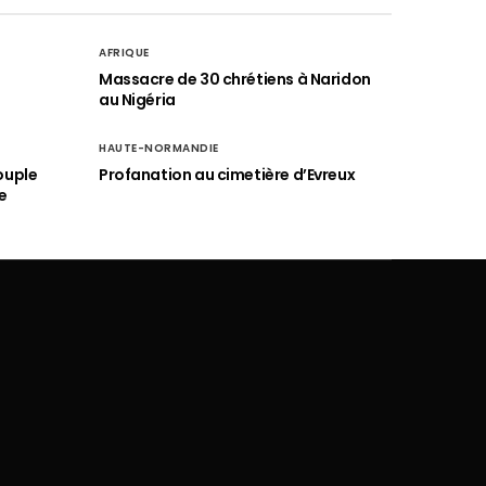
AFRIQUE
é
Massacre de 30 chrétiens à Naridon
au Nigéria
HAUTE-NORMANDIE
ouple
Profanation au cimetière d’Evreux
e