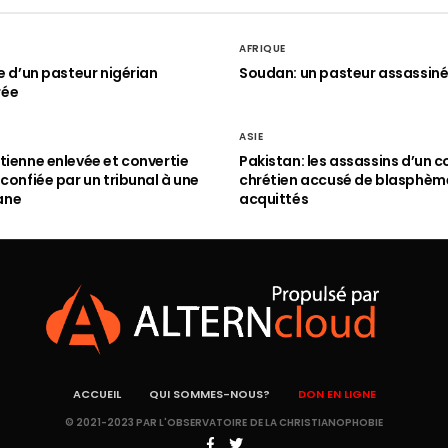
AFRIQUE
le d’un pasteur nigérian
Soudan: un pasteur assassin
rée
ASIE
tienne enlevée et convertie
Pakistan: les assassins d’un c
 confiée par un tribunal à une
chrétien accusé de blasphèm
ane
acquittés
ACCUEIL
QUI SOMMES-NOUS?
DON EN LIGNE
© 2021-2023 PAR L'OBSERVATOIRE DE LA CHRISTIANOPHOBIE