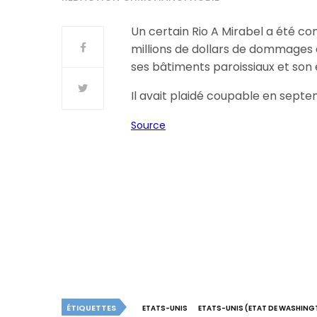
Un certain Rio A Mirabel a été c
millions de dollars de dommages et
ses bâtiments paroissiaux et son 
Il avait plaidé coupable en septe
Source
ÉTIQUETTES
ETATS-UNIS
ETATS-UNIS (ETAT DE WASHIN