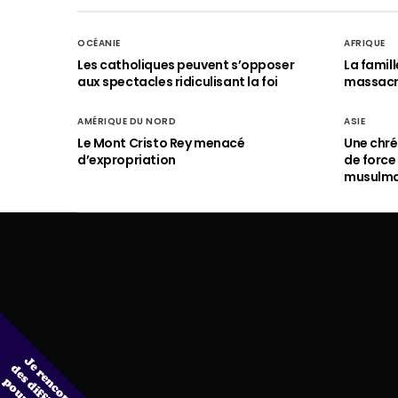
OCÉANIE
AFRIQUE
Les catholiques peuvent s’opposer
La famil
aux spectacles ridiculisant la foi
massac
AMÉRIQUE DU NORD
ASIE
Le Mont Cristo Rey menacé
Une chré
d’expropriation
de force
musulm