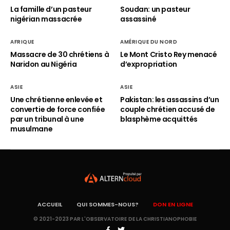
La famille d’un pasteur
Soudan: un pasteur
nigérian massacrée
assassiné
AFRIQUE
AMÉRIQUE DU NORD
Massacre de 30 chrétiens à
Le Mont Cristo Rey menacé
Naridon au Nigéria
d’expropriation
ASIE
ASIE
Une chrétienne enlevée et
Pakistan: les assassins d’un
convertie de force confiée
couple chrétien accusé de
par un tribunal à une
blasphème acquittés
musulmane
ACCUEIL
QUI SOMMES-NOUS?
DON EN LIGNE
© 2021-2023 PAR L'OBSERVATOIRE DE LA CHRISTIANOPHOBIE