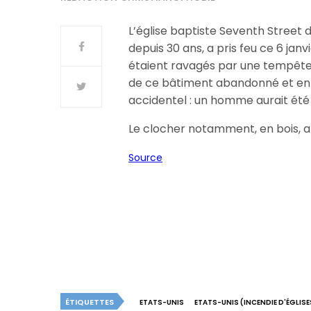
L’église baptiste Seventh Street 
depuis 30 ans, a pris feu ce 6 jan
étaient ravagés par une tempête.
de ce bâtiment abandonné et en c
accidentel : un homme aurait été 
Le clocher notamment, en bois,
Source
ÉTIQUETTES
ETATS-UNIS
ETATS-UNIS (INCENDIE D'ÉGLISE