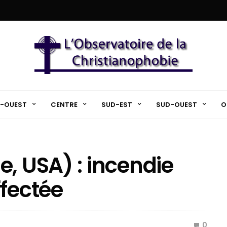
-OUEST
CENTRE
SUD-EST
SUD-OUEST
O
e, USA) : incendie
ffectée
0