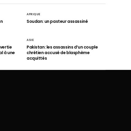
AFRIQUE
an
Soudan: un pasteur assassiné
ASIE
vertie
Pakistan: les assassins d’un couple
al à une
chrétien accusé de blasphème
acquittés