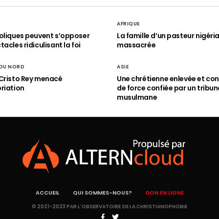
AFRIQUE
oliques peuvent s’opposer
La famille d’un pasteur nigéri
acles ridiculisant la foi
massacrée
 DU NORD
ASIE
Cristo Rey menacé
Une chrétienne enlevée et con
riation
de force confiée par un tribun
musulmane
ACCUEIL
QUI SOMMES-NOUS?
DON EN LIGNE
© 2021-2023 PAR L'OBSERVATOIRE DE LA CHRISTIANOPHOBIE