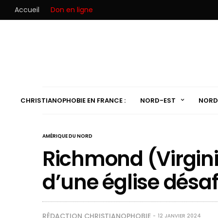
Accueil
Don en ligne
CHRISTIANOPHOBIE EN FRANCE :
NORD-EST
NORD
AMÉRIQUE DU NORD
Richmond (Virgini
d’une église désa
RÉDACTION CHRISTIANOPHOBIE
12 JANVIER 2024