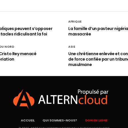
AFRIQUE
oliques peuvent s’opposer
La famille d’un pasteur nigéri
acles ridiculisant la foi
massacrée
 DU NORD
ASIE
Cristo Rey menacé
Une chrétienne enlevée et con
riation
de force confiée par un tribun
musulmane
ACCUEIL
QUI SOMMES-NOUS?
DON EN LIGNE