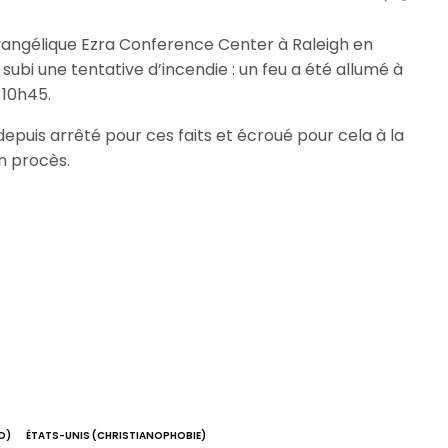
évangélique Ezra Conference Center à Raleigh en
subi une tentative d’incendie : un feu a été allumé à
 10h45.
epuis arrêté pour ces faits et écroué pour cela à la
n procès.
D)
ÉTATS-UNIS (CHRISTIANOPHOBIE)