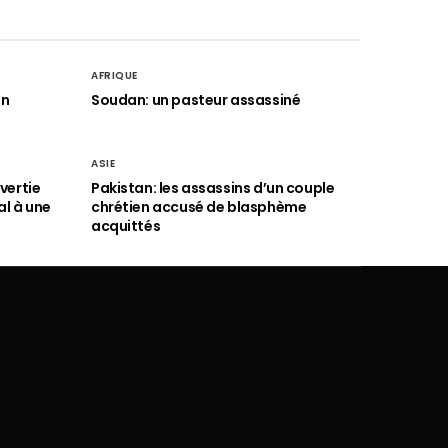
AFRIQUE
an
Soudan: un pasteur assassiné
ASIE
vertie
Pakistan: les assassins d’un couple
al à une
chrétien accusé de blasphème
acquittés