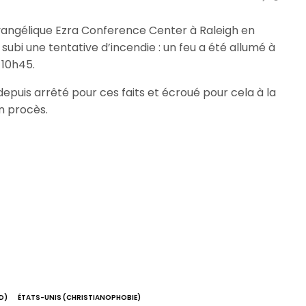
évangélique Ezra Conference Center à Raleigh en
subi une tentative d’incendie : un feu a été allumé à
 10h45.
epuis arrêté pour ces faits et écroué pour cela à la
n procès.
D)
ÉTATS-UNIS (CHRISTIANOPHOBIE)