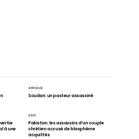
AFRIQUE
an
Soudan: un pasteur assassiné
ASIE
vertie
Pakistan: les assassins d’un couple
al à une
chrétien accusé de blasphème
acquittés