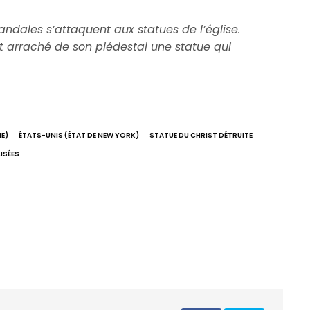
andales s’attaquent aux statues de l’église.
it arraché de son piédestal une statue qui
E)
ÉTATS-UNIS (ÉTAT DE NEW YORK)
STATUE DU CHRIST DÉTRUITE
ISÉES