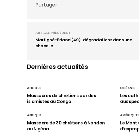
Partager
ARTICLE PRÉCÉDENT
Martigné-Briand (49) : dégradations dans une
chapelle
Dernières actualités
AFRIQUE
OCÉANIE
Massacres de chrétiens par des
Les cath
islamistes au Congo
aux spect
AFRIQUE
AMÉRIQUE
Massacre de 30 chrétiens à Naridon
Le Mont 
au Nigéria
d’exprop