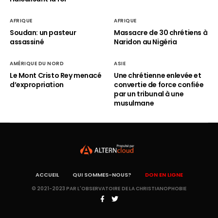
AFRIQUE
AFRIQUE
Soudan: un pasteur
Massacre de 30 chrétiens à
assassiné
Naridon au Nigéria
AMÉRIQUE DU NORD
ASIE
Le Mont Cristo Rey menacé
Une chrétienne enlevée et
d’expropriation
convertie de force confiée
par un tribunal à une
musulmane
ACCUEIL
QUI SOMMES-NOUS?
DON EN LIGNE
© 2021-2023 PAR L'OBSERVATOIRE DE LA CHRISTIANOPHOBIE