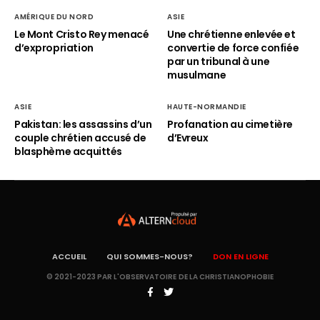
AMÉRIQUE DU NORD
ASIE
Le Mont Cristo Rey menacé
Une chrétienne enlevée et
d’expropriation
convertie de force confiée
par un tribunal à une
musulmane
ASIE
HAUTE-NORMANDIE
Pakistan: les assassins d’un
Profanation au cimetière
couple chrétien accusé de
d’Evreux
blasphème acquittés
ACCUEIL
QUI SOMMES-NOUS?
DON EN LIGNE
© 2021-2023 PAR L'OBSERVATOIRE DE LA CHRISTIANOPHOBIE