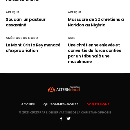
AFRIQUE
AFRIQUE
Soudan: un pasteur
Massacre de 30 chrétiens à
assassiné
Naridon au Nigéria
AMÉRIQUE DU NORD
ASIE
Le Mont Cristo Rey menacé
Une chrétienne enlevée et
d’expropriation
convertie de force confiée
par un tribunal à une
musulmane
ACCUEIL
QUI SOMMES-NOUS?
DON EN LIGNE
© 2021-2023 PAR L'OBSERVATOIRE DE LA CHRISTIANOPHOBIE