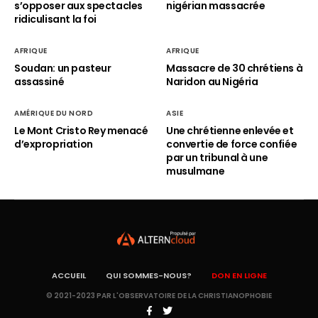
s’opposer aux spectacles
nigérian massacrée
ridiculisant la foi
AFRIQUE
AFRIQUE
Soudan: un pasteur
Massacre de 30 chrétiens à
assassiné
Naridon au Nigéria
AMÉRIQUE DU NORD
ASIE
Le Mont Cristo Rey menacé
Une chrétienne enlevée et
d’expropriation
convertie de force confiée
par un tribunal à une
musulmane
ACCUEIL
QUI SOMMES-NOUS?
DON EN LIGNE
© 2021-2023 PAR L'OBSERVATOIRE DE LA CHRISTIANOPHOBIE