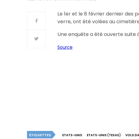
Le 1er et le 8 février dernier des
verre, ont été volées au cimetièr
Une enquête a été ouverte suite à
Source
ÉTIQUETTES
ETATS-UNIS
ETATS-UNIS (TEXAS)
VOLS DA