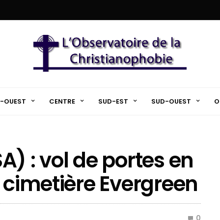
-OUEST
CENTRE
SUD-EST
SUD-OUEST
O
) : vol de portes en
u cimetière Evergreen
0