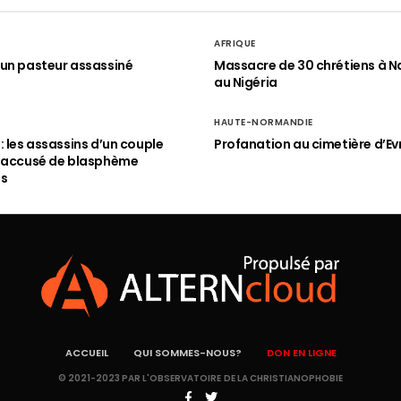
AFRIQUE
un pasteur assassiné
Massacre de 30 chrétiens à N
au Nigéria
HAUTE-NORMANDIE
: les assassins d’un couple
Profanation au cimetière d’Ev
n accusé de blasphème
és
ACCUEIL
QUI SOMMES-NOUS?
DON EN LIGNE
© 2021-2023 PAR L'OBSERVATOIRE DE LA CHRISTIANOPHOBIE