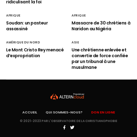
ridiculisant la foi
AFRIQUE
AFRIQUE
Soudan: un pasteur
Massacre de 30 chrétiens à
assassiné
Naridon au Nigéria
AMÉRIQUE DU NORD
ASIE
Le Mont Cristo Rey menacé
Une chrétienne enlevée et
d’expropriation
convertie de force confiée
par un tribunal à une
musulmane
ACCUEIL
QUI SOMMES-NOUS?
DON EN LIGNE
© 2021-2023 PAR L'OBSERVATOIRE DE LA CHRISTIANOPHOBIE