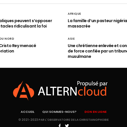
AFRIQUE
oliques peuvent s’opposer
La famille d’un pasteur nigéri
acles ridiculisant la foi
massacrée
 DU NORD
ASIE
Cristo Rey menacé
Une chrétienne enlevée et con
riation
de force confiée par un tribun
musulmane
ACCUEIL
QUI SOMMES-NOUS?
DON EN LIGNE
© 2021-2023 PAR L'OBSERVATOIRE DE LA CHRISTIANOPHOBIE