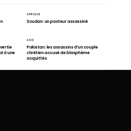
AFRIQUE
an
Soudan: un pasteur assassiné
ASIE
vertie
Pakistan: les assassins d’un couple
al à une
chrétien accusé de blasphème
acquittés