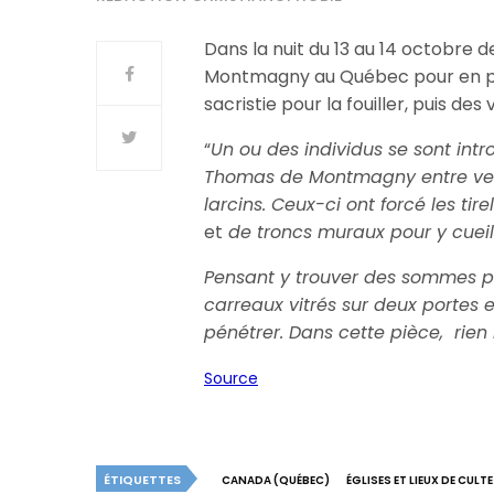
Dans la nuit du 13 au 14 octobre d
Montmagny au Québec pour en pille
sacristie pour la fouiller, puis des
“
Un ou des individus se sont introd
Thomas de Montmagny entre ven
larcins. Ceux-ci ont forcé les ti
et
de troncs muraux pour y cueill
Pensant y trouver des sommes plu
carreaux vitrés sur deux portes e
pénétrer. Dans cette pièce, rien 
Source
ÉTIQUETTES
CANADA (QUÉBEC)
ÉGLISES ET LIEUX DE CULT