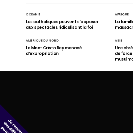
OCÉANIE
AFRIQUE
Les catholiques peuvent s’opposer
La famil
aux spectacles ridiculisant la foi
massac
AMÉRIQUE DU NORD
ASIE
Le Mont Cristo Rey menacé
Une chré
d’expropriation
de force
musulm