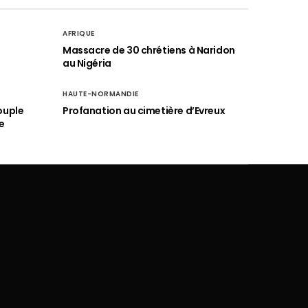
AFRIQUE
é
Massacre de 30 chrétiens à Naridon
au Nigéria
HAUTE-NORMANDIE
ouple
Profanation au cimetière d’Evreux
e