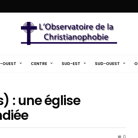
-OUEST
CENTRE
SUD-EST
SUD-OUEST
O
) : une église
ndiée
0