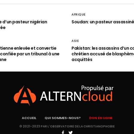
AFRIQUE
le d’un pasteur nigérian
Soudan: un pasteur assassin
rée
ASIE
tienne enlevée et convertie
Pakistan: les assassins d’un c
 confiée par un tribunal à une
chrétien accusé de blasphèm
ane
acquittés
ACCUEIL
QUI SOMMES-NOUS?
DON EN LIGNE
© 2021-2023 PAR L'OBSERVATOIRE DE LA CHRISTIANOPHOBIE