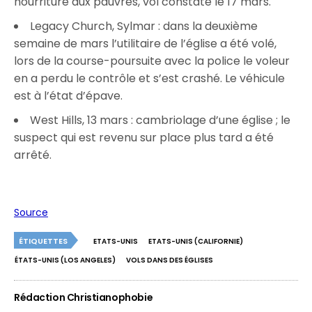
nourriture aux pauvres, vol constaté le 17 mars.
Legacy Church, Sylmar : dans la deuxième
semaine de mars l’utilitaire de l’église a été volé,
lors de la course-poursuite avec la police le voleur
en a perdu le contrôle et s’est crashé. Le véhicule
est à l’état d’épave.
West Hills, 13 mars : cambriolage d’une église ; le
suspect qui est revenu sur place plus tard a été
arrêté.
Source
ÉTIQUETTES
ETATS-UNIS
ETATS-UNIS (CALIFORNIE)
ÉTATS-UNIS (LOS ANGELES)
VOLS DANS DES ÉGLISES
Rédaction Christianophobie