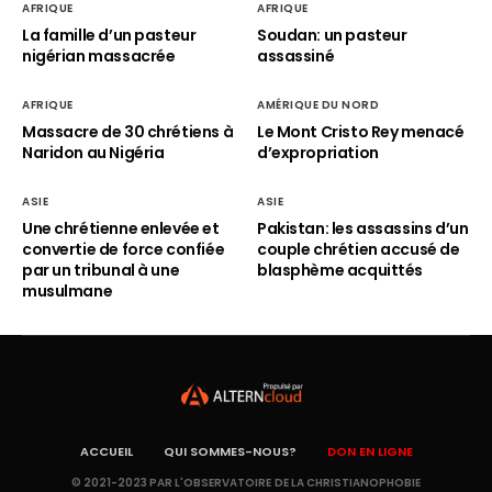
AFRIQUE
AFRIQUE
La famille d’un pasteur
Soudan: un pasteur
nigérian massacrée
assassiné
AFRIQUE
AMÉRIQUE DU NORD
Massacre de 30 chrétiens à
Le Mont Cristo Rey menacé
Naridon au Nigéria
d’expropriation
ASIE
ASIE
Une chrétienne enlevée et
Pakistan: les assassins d’un
convertie de force confiée
couple chrétien accusé de
par un tribunal à une
blasphème acquittés
musulmane
ACCUEIL
QUI SOMMES-NOUS?
DON EN LIGNE
© 2021-2023 PAR L'OBSERVATOIRE DE LA CHRISTIANOPHOBIE