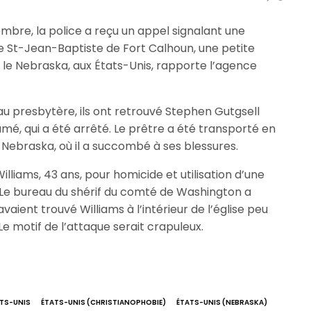
mbre, la police a reçu un appel signalant une
ise St-Jean-Baptiste de Fort Calhoun, une petite
le Nebraska, aux États-Unis, rapporte l’agence
 au presbytère, ils ont retrouvé Stephen Gutgsell
umé, qui a été arrêté. Le prêtre a été transporté en
ebraska, où il a succombé à ses blessures.
Williams, 43 ans, pour homicide et utilisation d’une
e bureau du shérif du comté de Washington a
vaient trouvé Williams à l’intérieur de l’église peu
Le motif de l’attaque serait crapuleux.
TS-UNIS
ÉTATS-UNIS (CHRISTIANOPHOBIE)
ÉTATS-UNIS (NEBRASKA)