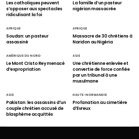
Les catholiques peuvent
La famille d’un pasteur
s’opposer aux spectacles
nigérian massacrée
ridiculisant la foi
AFRIQUE
AFRIQUE
Soudan: un pasteur
Massacre de 30 chrétiens à
assassiné
Naridon au Nigéria
AMÉRIQUE DU NORD
ASIE
Le Mont Cristo Rey menacé
Une chrétienne enlevée et
d’expropriation
convertie de force confiée
par un tribunal à une
musulmane
ASIE
HAUTE-NORMANDIE
Pakistan: les assassins d’un
Profanation au cimetière
couple chrétien accusé de
d’Evreux
blasphème acquittés