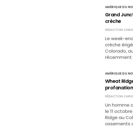
AMÉRIQUE DU N
Grand Junct
crèche
RÉDACTION CHRIS
Le week-end 
crèche érigé
Colorado, aux
récemment r
AMÉRIQUE DU N
Wheat Ridge
profanatio
RÉDACTION CHRIS
Un homme a é
le 11 octobr
Ridge au Col
ossements d’