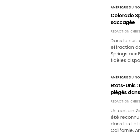
AMÉRIQUE DU N
Colorado Sp
saccagée
RÉDACTION CHRIS
Dans la nuit 
effraction d
Springs aux 
fidèles disp
AMÉRIQUE DU N
Etats-Unis 
piégés dans
RÉDACTION CHRIS
Un certain Z
été reconnu
dans les toi
Californie, 