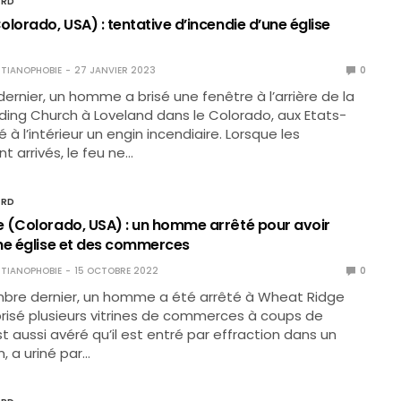
ORD
lorado, USA) : tentative d’incendie d’une église
TIANOPHOBIE
27 JANVIER 2023
0
 dernier, un homme a brisé une fenêtre à l’arrière de la
ding Church à Loveland dans le Colorado, aux Etats-
té à l’intérieur un engin incendiaire. Lorsque les
t arrivés, le feu ne…
ORD
 (Colorado, USA) : un homme arrêté pour avoir
ne église et des commerces
TIANOPHOBIE
15 OCTOBRE 2022
0
mbre dernier, un homme a été arrêté à Wheat Ridge
a brisé plusieurs vitrines de commerces à coups de
’est aussi avéré qu’il est entré par effraction dans un
, a uriné par…