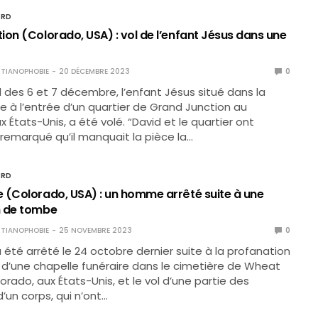
ORD
ion (Colorado, USA) : vol de l’enfant Jésus dans une
TIANOPHOBIE
20 DÉCEMBRE 2023
0
des 6 et 7 décembre, l’enfant Jésus situé dans la
e à l’entrée d’un quartier de Grand Junction au
 États-Unis, a été volé. “David et le quartier ont
emarqué qu’il manquait la pièce la…
ORD
 (Colorado, USA) : un homme arrêté suite à une
n de tombe
TIANOPHOBIE
25 NOVEMBRE 2023
0
té arrêté le 24 octobre dernier suite à la profanation
e d’une chapelle funéraire dans le cimetière de Wheat
orado, aux États-Unis, et le vol d’une partie des
un corps, qui n’ont…