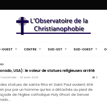
-OUEST
CENTRE
SUD-EST
SUD-OUEST
O
ORD
rado, USA) : le voleur de statues religieuses arrêté
TIANOPHOBIE
30 MARS 2026
0
des statues de sainte Rita et Saint Paul avaient été
ein jour par un homme qui les a détachés au pied de
façade de l’église catholique Holy Ghost de Denver
orado…