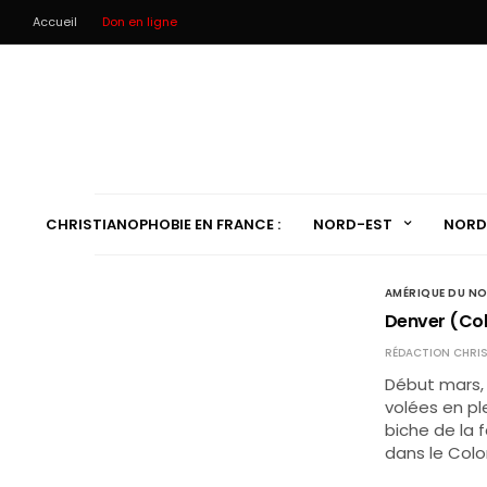
Accueil
Don en ligne
CHRISTIANOPHOBIE EN FRANCE :
NORD-EST
NORD
AMÉRIQUE DU N
Denver (Colo
RÉDACTION CHRIS
Début mars, 
volées en pl
biche de la 
dans le Col