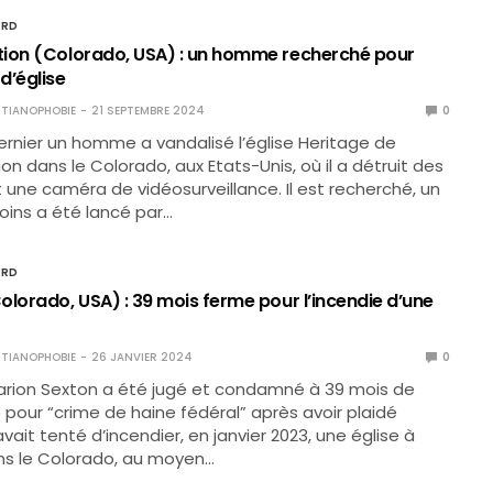
ORD
ion (Colorado, USA) : un homme recherché pour
d’église
TIANOPHOBIE
21 SEPTEMBRE 2024
0
ernier un homme a vandalisé l’église Heritage de
on dans le Colorado, aux Etats-Unis, où il a détruit des
t une caméra de vidéosurveillance. Il est recherché, un
ins a été lancé par…
ORD
olorado, USA) : 39 mois ferme pour l’incendie d’une
TIANOPHOBIE
26 JANVIER 2024
0
arion Sexton a été jugé et condamné à 39 mois de
 pour “crime de haine fédéral” après avoir plaidé
avait tenté d’incendier, en janvier 2023, une église à
ns le Colorado, au moyen…