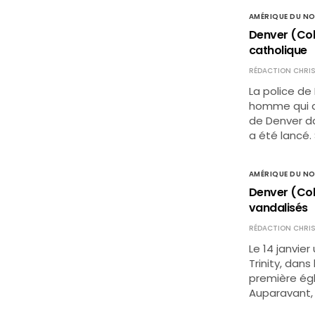
AMÉRIQUE DU N
Denver (Col
catholique
RÉDACTION CHRIS
La police de
homme qui a 
de Denver d
a été lancé.
AMÉRIQUE DU N
Denver (Colo
vandalisés
RÉDACTION CHRIS
Le 14 janvie
Trinity, dans
première égl
Auparavant, 