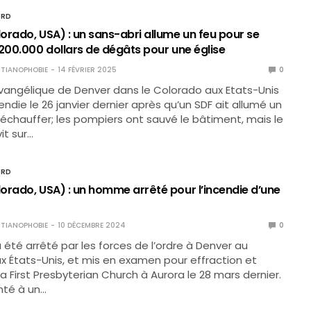
ORD
orado, USA) : un sans-abri allume un feu pour se
 200.000 dollars de dégâts pour une église
TIANOPHOBIE
14 FÉVRIER 2025
0
vangélique de Denver dans le Colorado aux Etats-Unis
endie le 26 janvier dernier après qu’un SDF ait allumé un
réchauffer; les pompiers ont sauvé le bâtiment, mais le
it sur…
ORD
orado, USA) : un homme arrêté pour l’incendie d’une
TIANOPHOBIE
10 DÉCEMBRE 2024
0
té arrêté par les forces de l’ordre à Denver au
x États-Unis, et mis en examen pour effraction et
a First Presbyterian Church à Aurora le 28 mars dernier.
enté à un…