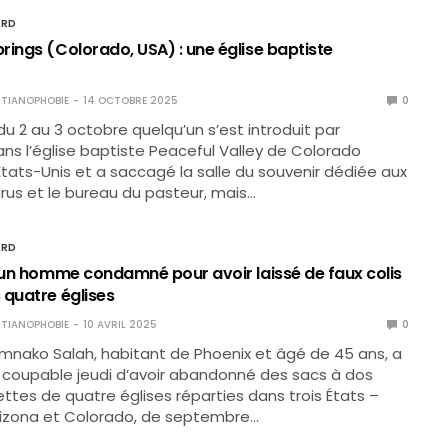
ORD
rings (Colorado, USA) : une église baptiste
TIANOPHOBIE
14 OCTOBRE 2025
0
du 2 au 3 octobre quelqu’un s’est introduit par
ans l’église baptiste Peaceful Valley de Colorado
Etats-Unis et a saccagé la salle du souvenir dédiée aux
arus et le bureau du pasteur, mais…
ORD
: un homme condamné pour avoir laissé de faux colis
 quatre églises
TIANOPHOBIE
10 AVRIL 2025
0
imnako Salah, habitant de Phoenix et âgé de 45 ans, a
 coupable jeudi d’avoir abandonné des sacs à dos
lettes de quatre églises réparties dans trois États –
Arizona et Colorado, de septembre…