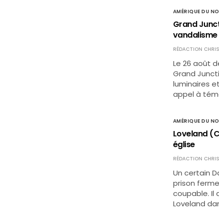
AMÉRIQUE DU N
Grand Junct
vandalisme 
RÉDACTION CHRIS
Le 26 août d
Grand Juncti
luminaires e
appel à témo
AMÉRIQUE DU N
Loveland (C
église
RÉDACTION CHRIS
Un certain D
prison ferme
coupable. Il 
Loveland da