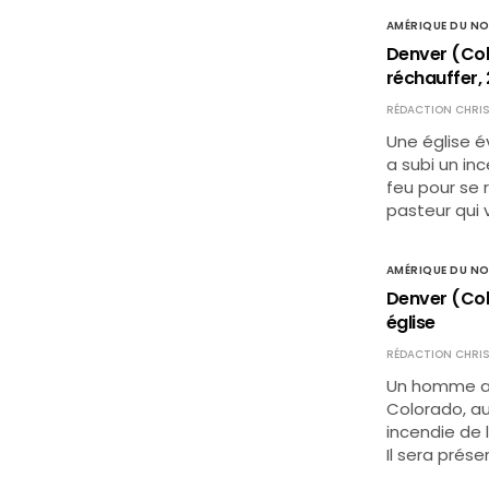
AMÉRIQUE DU N
Denver (Col
réchauffer,
RÉDACTION CHRIS
Une église é
a subi un inc
feu pour se 
pasteur qui v
AMÉRIQUE DU N
Denver (Col
église
RÉDACTION CHRIS
Un homme a é
Colorado, au
incendie de l
Il sera prés