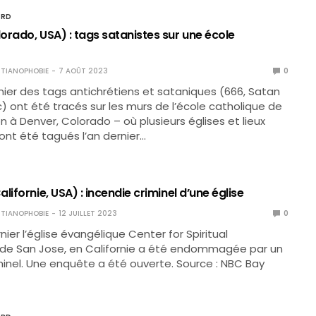
ORD
orado, USA) : tags satanistes sur une école
TIANOPHOBIE
7 AOÛT 2023
0
ernier des tags antichrétiens et sataniques (666, Satan
c) ont été tracés sur les murs de l’école catholique de
n à Denver, Colorado – où plusieurs églises et lieux
ont été tagués l’an dernier…
lifornie, USA) : incendie criminel d’une église
TIANOPHOBIE
12 JUILLET 2023
0
rnier l’église évangélique Center for Spiritual
 de San Jose, en Californie a été endommagée par un
minel. Une enquête a été ouverte. Source : NBC Bay