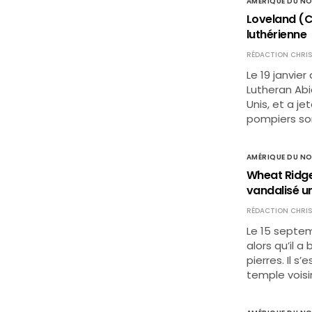
AMÉRIQUE DU N
Loveland (Co
luthérienne
RÉDACTION CHRIS
Le 19 janvier
Lutheran Abi
Unis, et a je
pompiers son
AMÉRIQUE DU N
Wheat Ridge
vandalisé u
RÉDACTION CHRIS
Le 15 septe
alors qu’il 
pierres. Il s
temple voisin