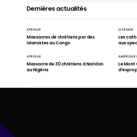
Dernières actualités
AFRIQUE
OCÉANIE
Massacres de chrétiens par des
Les cath
islamistes au Congo
aux spect
AFRIQUE
AMÉRIQUE
Massacre de 30 chrétiens à Naridon
Le Mont 
au Nigéria
d’exprop