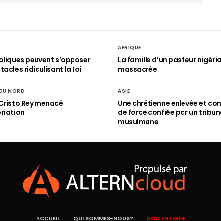
AFRIQUE
oliques peuvent s’opposer
La famille d’un pasteur nigéri
acles ridiculisant la foi
massacrée
 DU NORD
ASIE
Cristo Rey menacé
Une chrétienne enlevée et con
riation
de force confiée par un tribun
musulmane
ACCUEIL
QUI SOMMES-NOUS?
DON EN LIGNE