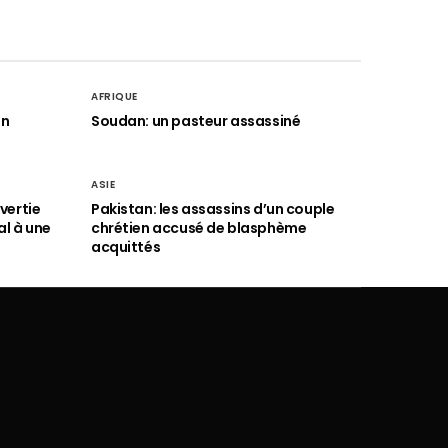
AFRIQUE
an
Soudan: un pasteur assassiné
ASIE
vertie
Pakistan: les assassins d’un couple
al à une
chrétien accusé de blasphème
acquittés