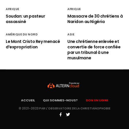
AFRIQUE
AFRIQUE
Soudan: un pasteur
Massacre de 30 chrétiens à
assassiné
Naridon au Nigéria
AMÉRIQUE DU NORD
ASIE
Le Mont Cristo Rey menacé
Une chrétienne enlevée et
d’expropriation
convertie de force confiée
par un tribunal à une
musulmane
ACCUEIL
QUI SOMMES-NOUS?
DON EN LIGNE
© 2021-2023 PAR L'OBSERVATOIRE DE LA CHRISTIANOPHOBIE