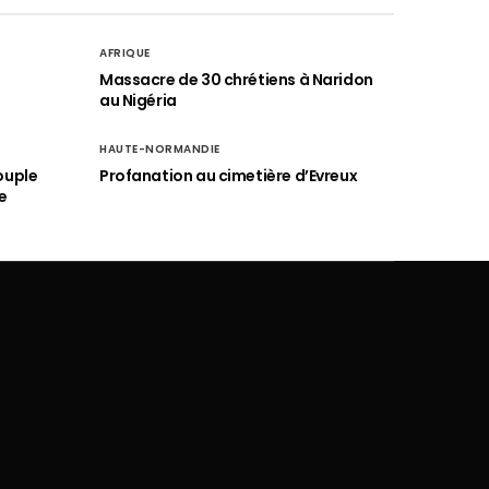
AFRIQUE
é
Massacre de 30 chrétiens à Naridon
au Nigéria
HAUTE-NORMANDIE
ouple
Profanation au cimetière d’Evreux
e