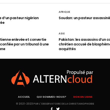
AFRIQUE
le d’un pasteur nigérian
Soudan: un pasteur assassin
rée
ASIE
tienne enlevée et convertie
Pakistan: les assassins d’un c
 confiée par un tribunal à une
chrétien accusé de blasphèm
ane
acquittés
ACCUEIL
QUI SOMMES-NOUS?
DON EN LIGNE
© 2021-2023 PAR L'OBSERVATOIRE DE LA CHRISTIANOPHOBIE