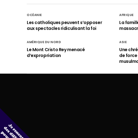
OCÉANIE
AFRIQUE
Les catholiques peuvent s’opposer
La famil
aux spectacles ridiculisant la foi
massac
AMÉRIQUE DU NORD
ASIE
Le Mont Cristo Rey menacé
Une chré
d’expropriation
de force
musulm