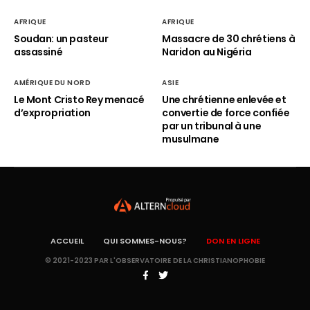
AFRIQUE
AFRIQUE
Soudan: un pasteur
Massacre de 30 chrétiens à
assassiné
Naridon au Nigéria
AMÉRIQUE DU NORD
ASIE
Le Mont Cristo Rey menacé
Une chrétienne enlevée et
d’expropriation
convertie de force confiée
par un tribunal à une
musulmane
ACCUEIL
QUI SOMMES-NOUS?
DON EN LIGNE
© 2021-2023 PAR L'OBSERVATOIRE DE LA CHRISTIANOPHOBIE