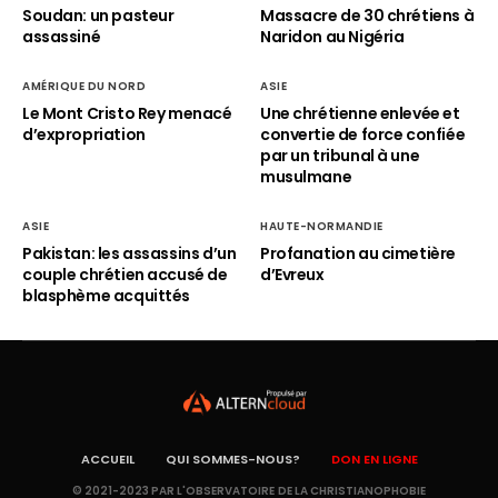
Soudan: un pasteur
Massacre de 30 chrétiens à
assassiné
Naridon au Nigéria
AMÉRIQUE DU NORD
ASIE
Le Mont Cristo Rey menacé
Une chrétienne enlevée et
d’expropriation
convertie de force confiée
par un tribunal à une
musulmane
ASIE
HAUTE-NORMANDIE
Pakistan: les assassins d’un
Profanation au cimetière
couple chrétien accusé de
d’Evreux
blasphème acquittés
ACCUEIL
QUI SOMMES-NOUS?
DON EN LIGNE
© 2021-2023 PAR L'OBSERVATOIRE DE LA CHRISTIANOPHOBIE