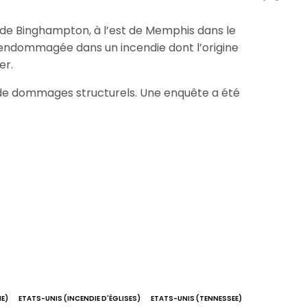
r de Binghampton, à l’est de Memphis dans le
 endommagée dans un incendie dont l’origine
er.
s de dommages structurels. Une enquête a été
E)
ETATS-UNIS (INCENDIE D'ÉGLISES)
ETATS-UNIS (TENNESSEE)