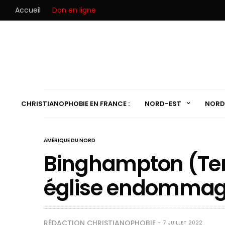
Accueil
Don en ligne
CHRISTIANOPHOBIE EN FRANCE :
NORD-EST
NORD
AMÉRIQUE DU NORD
Binghampton (Ten
église endommagé
RÉDACTION CHRISTIANOPHOBIE
7 JUILLET 2022