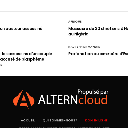
AFRIQUE
un pasteur assassiné
Massacre de 30 chrétiens à N
au Nigéria
HAUTE-NORMANDIE
: les assassins d’un couple
Profanation au cimetière d’Ev
n accusé de blasphème
és
ACCUEIL
QUI SOMMES-NOUS?
DON EN LIGNE