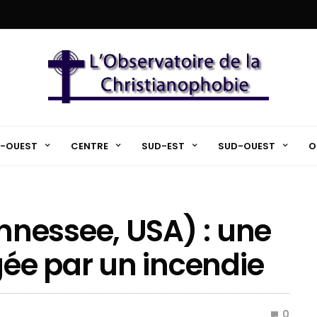
-OUEST
CENTRE
SUD-EST
SUD-OUEST
O
nessee, USA) : une
e par un incendie
0