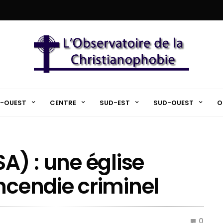
-OUEST
CENTRE
SUD-EST
SUD-OUEST
O
SA) : une église
ncendie criminel
0