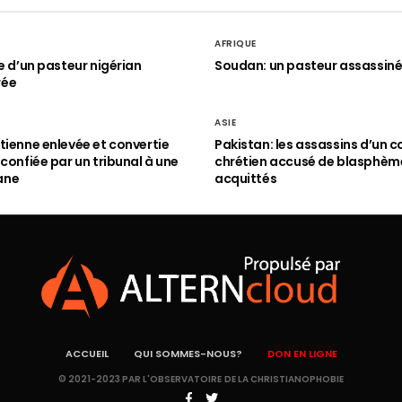
AFRIQUE
le d’un pasteur nigérian
Soudan: un pasteur assassin
rée
ASIE
tienne enlevée et convertie
Pakistan: les assassins d’un c
 confiée par un tribunal à une
chrétien accusé de blasphèm
ane
acquittés
ACCUEIL
QUI SOMMES-NOUS?
DON EN LIGNE
© 2021-2023 PAR L'OBSERVATOIRE DE LA CHRISTIANOPHOBIE