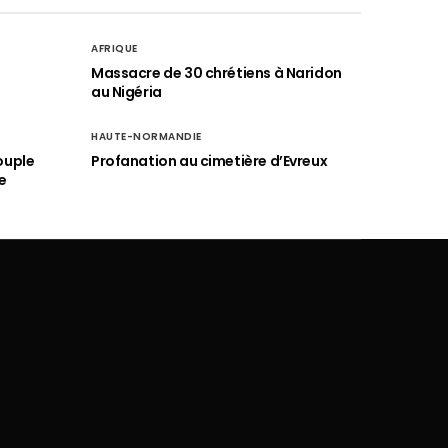
AFRIQUE
é
Massacre de 30 chrétiens à Naridon
au Nigéria
HAUTE-NORMANDIE
ouple
Profanation au cimetière d’Evreux
e