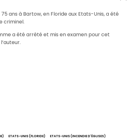
a 75 ans à Bartow, en Floride aux Etats-Unis, a été
 criminel.
omme a été arrêté et mis en examen pour cet
l’auteur.
E)
ETATS-UNIS (FLORIDE)
ETATS-UNIS (INCENDIE D'ÉGLISES)