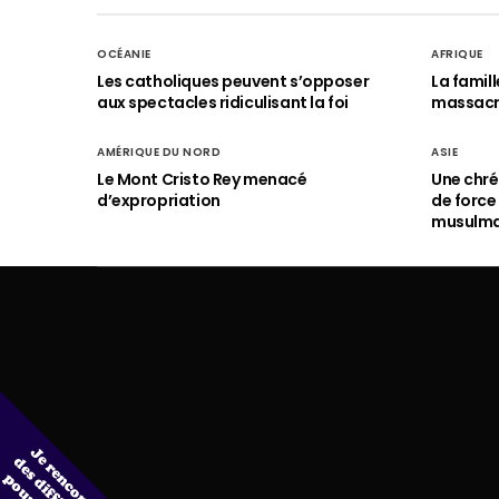
OCÉANIE
AFRIQUE
Les catholiques peuvent s’opposer
La famil
aux spectacles ridiculisant la foi
massac
AMÉRIQUE DU NORD
ASIE
Le Mont Cristo Rey menacé
Une chré
d’expropriation
de force
musulm