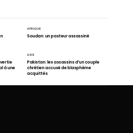
AFRIQUE
an
Soudan: un pasteur assassiné
ASIE
vertie
Pakistan: les assassins d’un couple
al à une
chrétien accusé de blasphème
acquittés