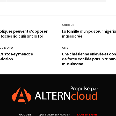
AFRIQUE
oliques peuvent s’opposer
La famille d’un pasteur nigéri
acles ridiculisant la foi
massacrée
 DU NORD
ASIE
Cristo Rey menacé
Une chrétienne enlevée et con
riation
de force confiée par un tribun
musulmane
ACCUEIL
QUI SOMMES-NOUS?
DON EN LIGNE