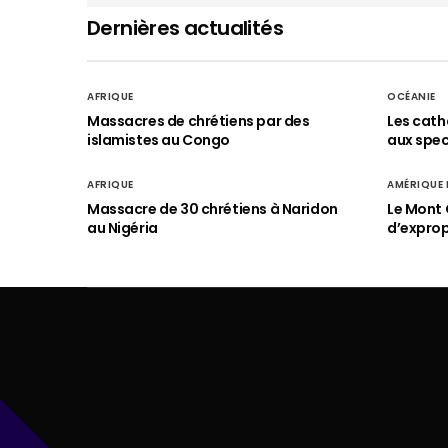
Dernières actualités
AFRIQUE
OCÉANIE
Massacres de chrétiens par des
Les cath
islamistes au Congo
aux spect
AFRIQUE
AMÉRIQUE
Massacre de 30 chrétiens à Naridon
Le Mont 
au Nigéria
d’exprop