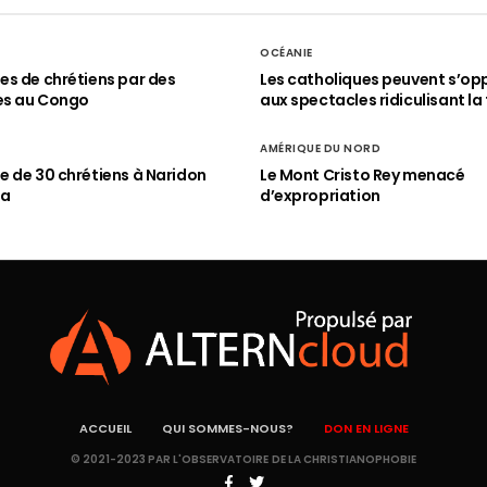
OCÉANIE
s de chrétiens par des
Les catholiques peuvent s’op
es au Congo
aux spectacles ridiculisant la 
AMÉRIQUE DU NORD
 de 30 chrétiens à Naridon
Le Mont Cristo Rey menacé
ia
d’expropriation
ACCUEIL
QUI SOMMES-NOUS?
DON EN LIGNE
© 2021-2023 PAR L'OBSERVATOIRE DE LA CHRISTIANOPHOBIE