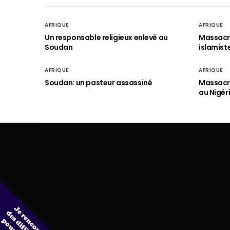
AFRIQUE
AFRIQUE
Un responsable religieux enlevé au
Massacre
Soudan
islamist
AFRIQUE
AFRIQUE
Soudan: un pasteur assassiné
Massacre
au Nigér