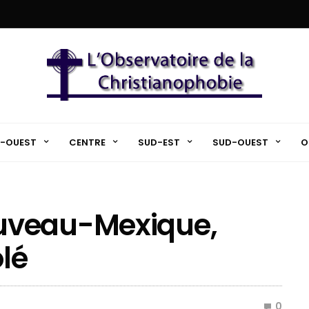
-OUEST
CENTRE
SUD-EST
SUD-OUEST
O
uveau-Mexique,
olé
0