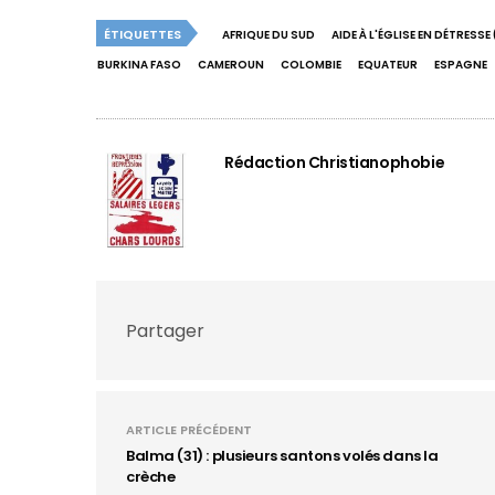
ÉTIQUETTES
AFRIQUE DU SUD
AIDE À L'ÉGLISE EN DÉTRESSE
BURKINA FASO
CAMEROUN
COLOMBIE
EQUATEUR
ESPAGNE
Rédaction Christianophobie
Partager
ARTICLE PRÉCÉDENT
Balma (31) : plusieurs santons volés dans la
crèche