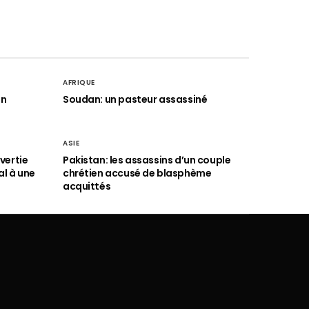
AFRIQUE
an
Soudan: un pasteur assassiné
ASIE
vertie
Pakistan: les assassins d’un couple
al à une
chrétien accusé de blasphème
acquittés