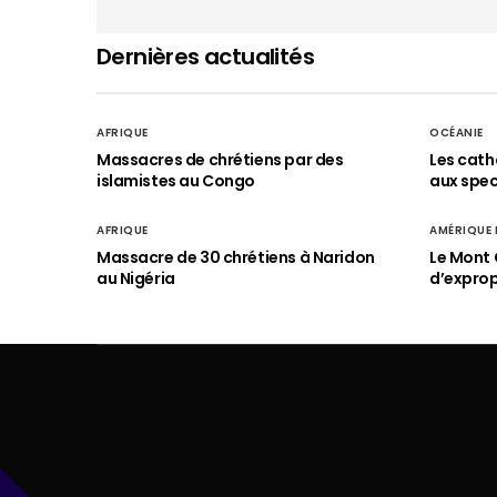
Dernières actualités
AFRIQUE
OCÉANIE
Massacres de chrétiens par des
Les cath
islamistes au Congo
aux spect
AFRIQUE
AMÉRIQUE
Massacre de 30 chrétiens à Naridon
Le Mont 
au Nigéria
d’exprop